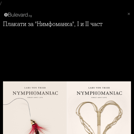
/
Плакати за "Нимфоманка", I и II част