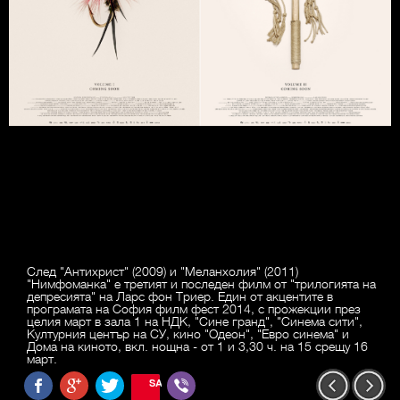
След "Антихрист" (2009) и "Меланхолия" (2011)
"Нимфоманка" е третият и последен филм от "трилогията на
депресията" на Ларс фон Триер. Един от акцентите в
програмата на София филм фест 2014, с прожекции през
целия март в зала 1 на НДК, "Сине гранд", "Синема сити",
Културния център на СУ, кино "Одеон", "Евро синема" и
Дома на киното, вкл. нощна - от 1 и 3,30 ч. на 15 срещу 16
март.
SAVE