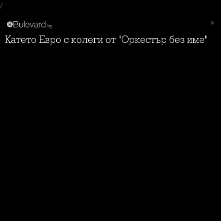
/
Катето Евро с колеги от "Оркестър без име"