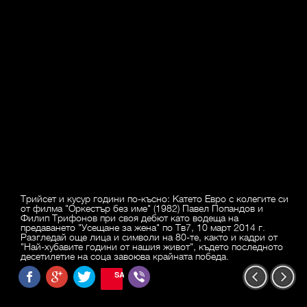
Трийсет и кусур години по-късно: Катето Евро с колегите си
от филма "Оркестър без име" (1982) Павел Попандов и
Филип Трифонов при своя дебют като водеща на
предаването "Усещане за жена" по Тв7, 10 март 2014 г.
Разгледай още лица и символи на 80-те, както и кадри от
"Най-хубавите години от нашия живот", където последното
десетилетие на соца завоюва крайната победа.
SAVE