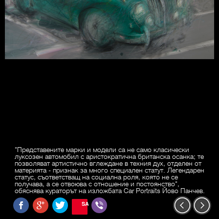
"Представените марки и модели са не само класически
луксозен автомобил с аристократична британска осанка; те
позволяват артистично вглеждане в техния дух, отделен от
материята - признак за много специален статут. Легендарен
статус, съответстващ на социална роля, която не се
получава, а се отвоюва с отношение и постоянство",
обяснява кураторът на изложбата Car Portraits Йово Панчев.
SAVE