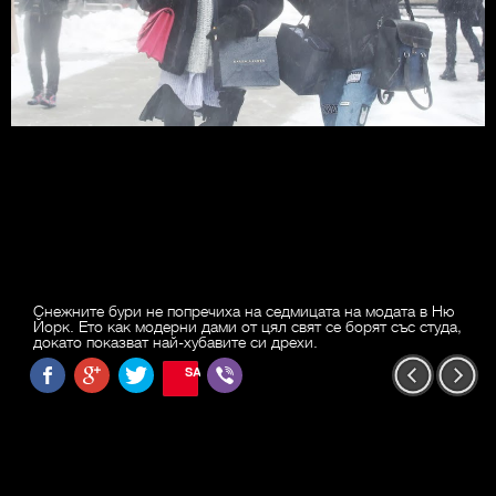
Снежните бури не попречиха на седмицата на модата в Ню
Йорк. Ето как модерни дами от цял свят се борят със студа,
докато показват най-хубавите си дрехи.
SAVE