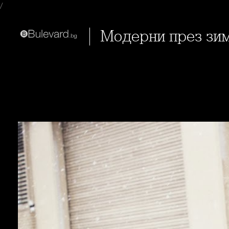
/
Модерни през зи