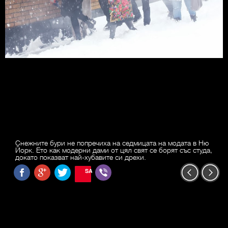
Снежните бури не попречиха на седмицата на модата в Ню
Йорк. Ето как модерни дами от цял свят се борят със студа,
докато показват най-хубавите си дрехи.
SAVE