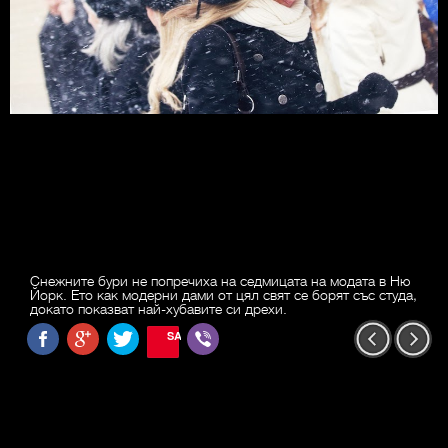
Снежните бури не попречиха на седмицата на модата в Ню
Йорк. Ето как модерни дами от цял свят се борят със студа,
докато показват най-хубавите си дрехи.
SAVE