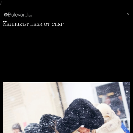
/
Калпакът пази от сняг