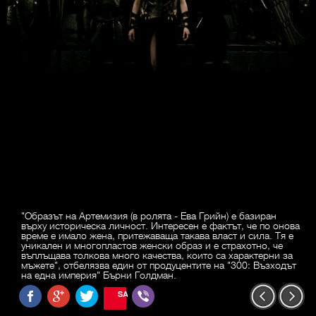
"Образът на Артемизия (в ролята - Ева Грийн) е базиран
върху историческа личност. Интересен е фактът, че по онова
време е имало жена, притежаваща такава власт и сила. Тя е
уникален и многопластов женски образ и е страхотно, че
въплъщава толкова много качества, които са характерни за
мъжете", отбелязва един от продуцентите на "300: Възходът
на една империя" Бърни Голдман.
SAVE