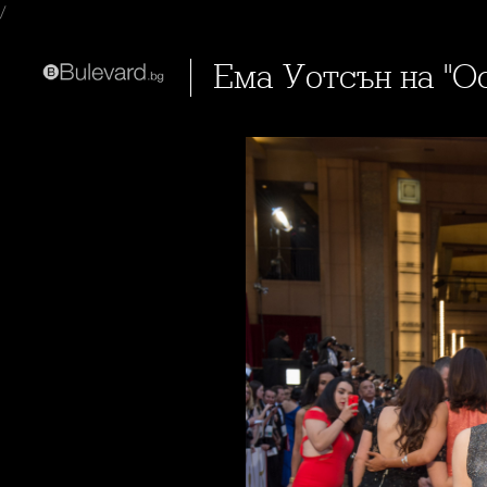
/
Ема Уотсън на "О