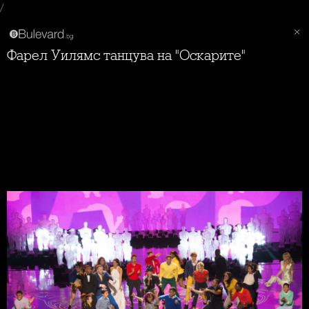
/
Фарел Уилямс танцува на "Оскарите"