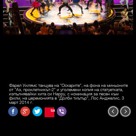
Фарел Уилямс танцува на "Оскарите", на фона на миньоните
от "Аз, проклетникът-2" и уголемени копия на статуетката,
изпълнявайки хита си Happy, с номинация за песен към
филм, на церемонията в "Долби тиътър", Лос Анджелис, 3
март 2014 г.
SAVE