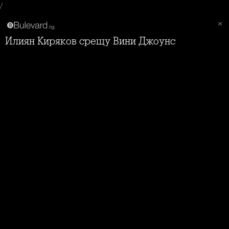
/
Илиян Киряков срещу Вини Джоунс