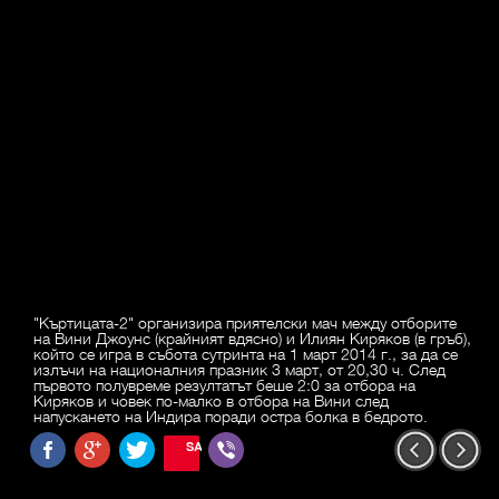
"Къртицата-2" организира приятелски мач между отборите
на Вини Джоунс (крайният вдясно) и Илиян Киряков (в гръб),
който се игра в събота сутринта на 1 март 2014 г., за да се
излъчи на националния празник 3 март, от 20,30 ч. След
първото полувреме резултатът беше 2:0 за отбора на
Киряков и човек по-малко в отбора на Вини след
напускането на Индира поради остра болка в бедрото.
SAVE