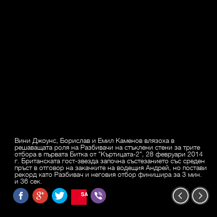
Вини Джоунс, Борислав и Емил Каменов влязоха в
решаващата роля на Разбивачи на стъклени стени за трите
отбора в първата Битка от "Къртицата-2", 28 февруари 2014
г. Британската гост-звезда започна състезанието със среден
пръст в отговор на закачките на водещия Андрей, но постави
рекорд като Разбивач и неговия отбор финишира за 3 мин.
и 36 сек.
SAVE