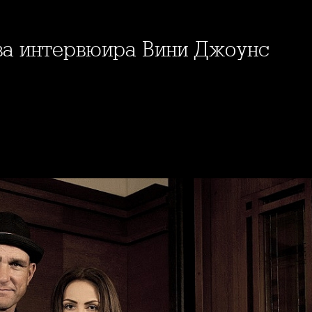
ова интервюира Вини Джоунс