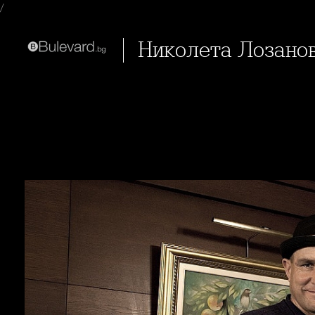
/
Николета Лозан