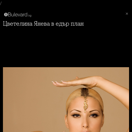
/
Цветелина Янева в едър план