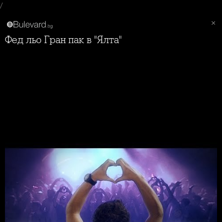
/
Фед льо Гран пак в "Ялта"