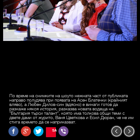
По време на снимките на шоуто нежната част от публиката
направо полудява при появата на Асен Блатечки (крайният
вляво), а Любен Дилов-син (вдясно) е винаги готов да
разкаже някоя история, разказва новата водеща на
"България търси талант", която има толкова общи теми с
двете дами от журито, Ваня Цветкова и Есил Дюран, че не им
стига времето да се наприказват.
SAVE