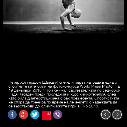
Петер Холгершон (Швеция) спечели първа награда в една от
спортните категории на фотоконкурса World Press Photo. На
19 декември 2013 г. той снимал състезателката по седмобой
Надя Касадей преди последния й курс химиотерапия, след
като била диагностицирана с рак през есента. Спортистката
не спира да тренира по време на лечението с надеждата да
се възстанови до олимпийските игри в Рио 2016.
SAVE