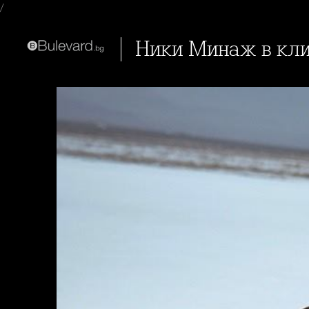
/
Ники Минаж в кли