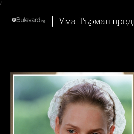
/
Ума Търман пред