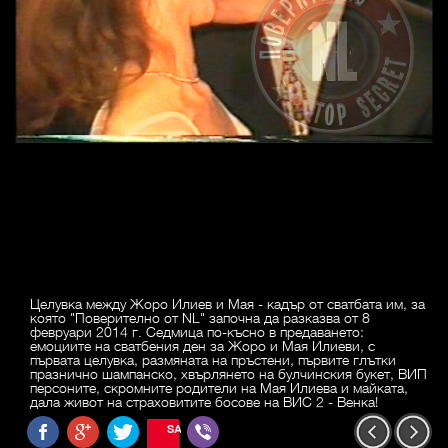
Целувка между Жоро Илиев и Мая - кадър от сватбата им, за
която "Поверително от NL" започна да разказва от 8
февруари 2014 г. Седмица по-късно в предаването:
емоциите на сватбения ден за Жоро и Мая Илиеви, с
първата целувка, размяната на пръстени, първите глътки
празнично шампанско, хвърлянето на булчинския букет, ВИП
персоните, скромните родители на Мая Илиева и майката,
дала живот на страховитите босове на ВИС 2 - Венка!
SAVE