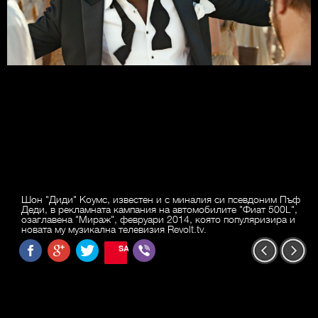
Шон "Диди" Коумс, известен и с миналия си псевдоним Пъф
Деди, в рекламната кампания на автомобилите "Фиат 500L",
озаглавена "Мираж", февруари 2014, която популяризира и
новата му музикална телевизия Revolt.tv.
SAVE