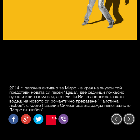
2014 г. започна активно за Миро - в края на януари той
представи новата си песен "Деца", две седмици по-късно
пусна и клипа към нея, а от Би Ти Ви го анонсираха като
водещ на новото си романтично предаване "Наистина
любов", с което Наталия Симеонова възражда някогашното
"Море от любов".
SAVE