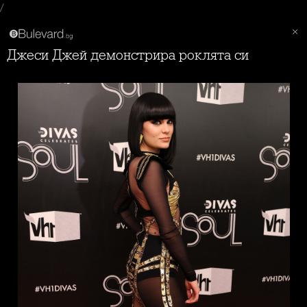
/
Джеси Джей демонстрира роклята си