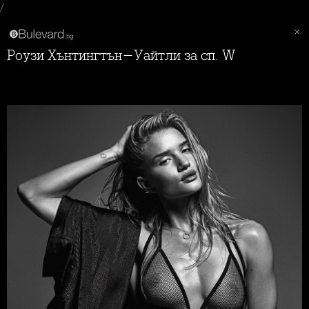
/
Роузи Хънтингтън-Уайтли за сп. W