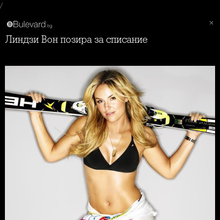
/
Линдзи Вон позира за списание