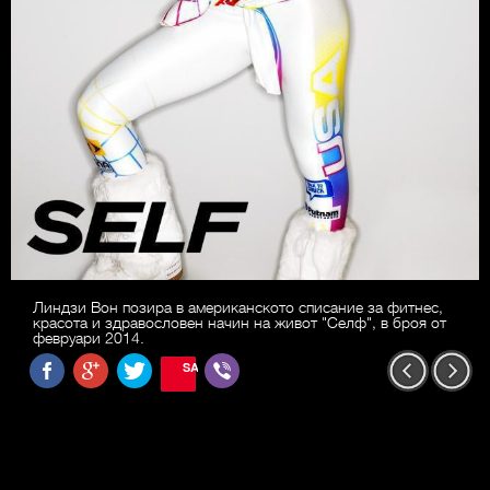
Линдзи Вон позира в американското списание за фитнес,
красота и здравословен начин на живот "Селф", в броя от
февруари 2014.
SAVE