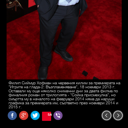
Филип Сиймур Хофман на червения килим за премиерата на
"Игрите на глада-2: Възпламеняване", 18 ноември 2013 г.
Оставали му още няколко снимачни дни за двата филма по
финалния роман от трилогията - "Сойка присмехулка", но
смъртта му в началото на февруари 2014 няма да наруши
графика за премиерата им, съответно през ноември 2014 и
2015 г.
SAVE