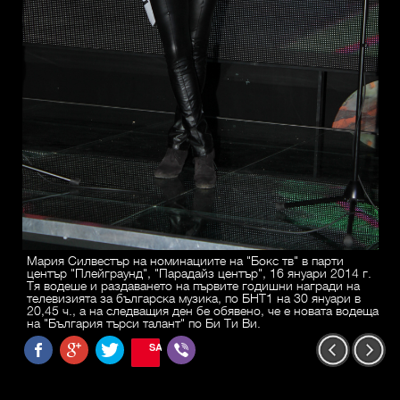
Мария Силвестър на номинациите на "Бокс тв" в парти
център "Плейграунд", "Парадайз център", 16 януари 2014 г.
Тя водеше и раздаването на първите годишни награди на
телевизията за българска музика, по БНТ1 на 30 януари в
20,45 ч., а на следващия ден бе обявено, че е новата водеща
на "България търси талант" по Би Ти Ви.
SAVE