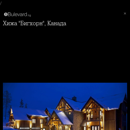
/
Хижа "Бигхорн", Канада