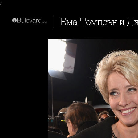
/
Ема Томпсън и 