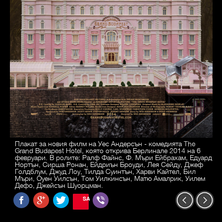
Плакат за новия филм на Уес Андерсън - комедията The
Grand Budapest Hotel, която открива Берлинале 2014 на 6
февруари. В ролите: Ралф Файнс, Ф. Мъри Ейбрахам, Едуард
Нортън, Сирша Ронан, Ейдриън Броуди, Лея Сейду, Джеф
Голдблум, Джуд Лоу, Тилда Суинтън, Харви Кайтел, Бил
Мъри, Оуен Уилсън, Том Уилкинсън, Матю Амалрик, Уилем
Дефо, Джейсън Шуорцман.
SAVE