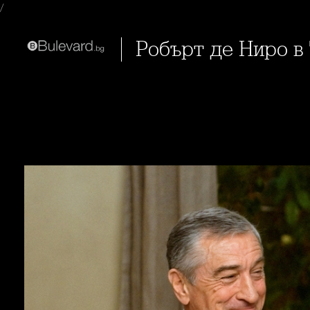
/
Робърт де Ниро в