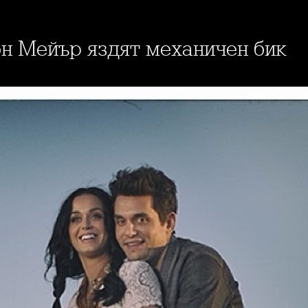
он Мейър яздят механичен бик