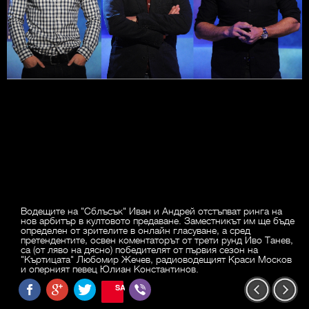
Водещите на "Сблъсък" Иван и Андрей отстъпват ринга на
нов арбитър в култовото предаване. Заместникът им ще бъде
определен от зрителите в онлайн гласуване, а сред
претендентите, освен коментаторът от трети рунд Иво Танев,
са (от ляво на дясно) победителят от първия сезон на
"Къртицата" Любомир Жечев, радиоводещият Краси Москов
и оперният певец Юлиан Константинов.
SAVE