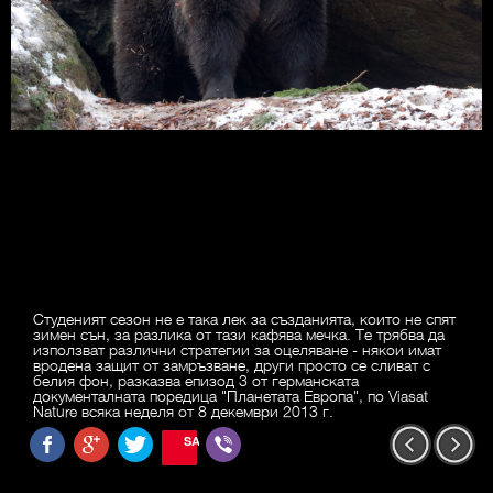
Студеният сезон не е така лек за създанията, които не спят
зимен сън, за разлика от тази кафява мечка. Те трябва да
използват различни стратегии за оцеляване - някои имат
вродена защит от замръзване, други просто се сливат с
белия фон, разказва епизод 3 от германската
документалната поредица "Планетата Европа", по Viasat
Nature всяка неделя от 8 декември 2013 г.
SAVE