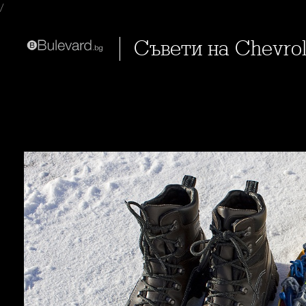
/
Съвети на Сhevro