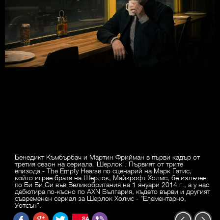
Бенедикт Къмбърбач и Мартин Фрийман в първи кадър от
третия сезон на сериала "Шерлок". Първият от трите
епизода - The Empty Hearse по сценарий на Марк Гатис,
който играе брата на Шерлок, Майкрофт Холмс, бе излъчен
по Би Би Си във Великобритания на 1 януари 2014 г., а у нас
дебютира по-късно по AXN България, където върви и другият
съвременен сериал за Шерлок Холмс - "Елементарно,
Уотсън".
SAVE