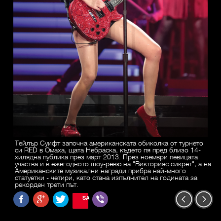
Тейлър Суифт започна американската обиколка от турнето
си RED в Омаха, щата Небраска, където пя пред близо 14-
хилядна публика през март 2013. През ноември певицата
участва и в ежегодното шоу-ревю на "Викторияс сикрет", а на
Американските музикални награди прибра най-много
статуетки - четири, като стана изпълнител на годината за
рекорден трети път.
SAVE