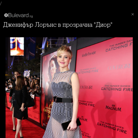
/
Дженифър Лорънс в прозрачна "Диор"