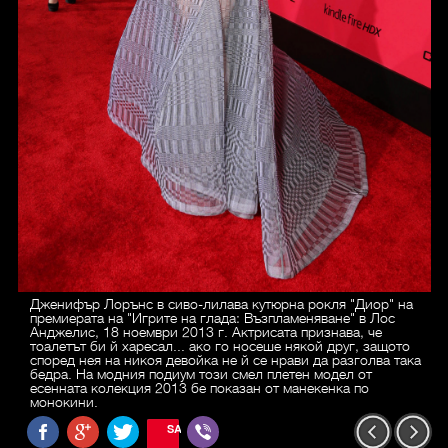
Дженифър Лорънс в сиво-лилава кутюрна рокля "Диор" на
премиерата на "Игрите на глада: Възпламеняване" в Лос
Анджелис, 18 ноември 2013 г. Актрисата признава, че
тоалетът би й харесал... ако го носеше някой друг, защото
според нея на никоя девойка не й се нрави да разголва така
бедра. На модния подиум този смел плетен модел от
есенната колекция 2013 бе показан от манекенка по
монокини.
SAVE