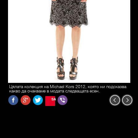
Цялата колекция на Michael Kors 2012, която ни подсказва
какво да очакваме в модата следващата есен.
SAVE