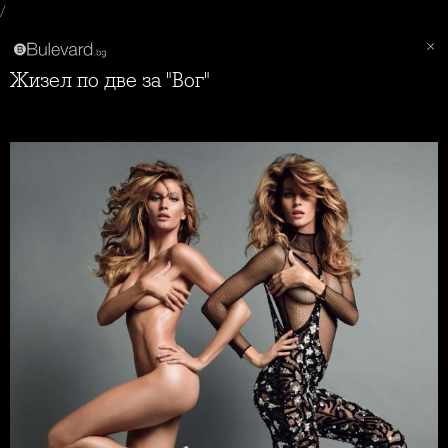
/
Жизел по две за "Вог"