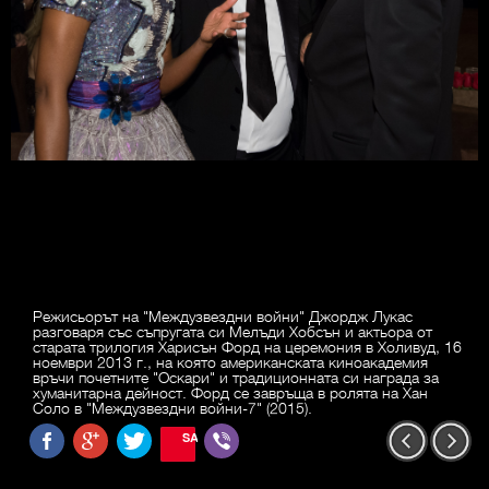
Режисьорът на "Междузвездни войни" Джордж Лукас
разговаря със съпругата си Мелъди Хобсън и актьора от
старата трилогия Харисън Форд на церемония в Холивуд, 16
ноември 2013 г., на която американската киноакадемия
връчи почетните "Оскари" и традиционната си награда за
хуманитарна дейност. Форд се завръща в ролята на Хан
Соло в "Междузвездни войни-7" (2015).
SAVE