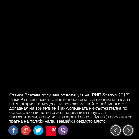
Станка Златева получава от водещия на "ВИП брадър 2013"
Ники Кънчев плакет, с който я обявяват за любимата звезда
на България - и модела на поведение, който най-много е
допаднал на зрителите. Най-успешната ни състезателка по
борба спечели петия сезон на риалити шоуто за
знаменитости, а другият фаворит Тервел Пулев (в средата) си
тръгна на полуфинала, заемайки седмото място.
SAVE