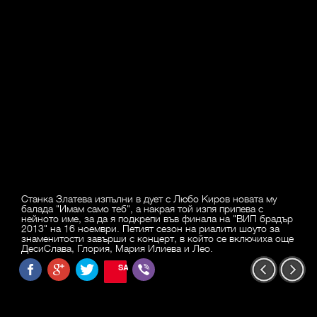
Станка Златева изпълни в дует с Любо Киров новата му
балада "Имам само теб", а накрая той изпя припева с
нейното име, за да я подкрепи във финала на "ВИП брадър
2013" на 16 ноември. Петият сезон на риалити шоуто за
знаменитости завърши с концерт, в който се включиха още
ДесиСлава, Глория, Мария Илиева и Лео.
SAVE