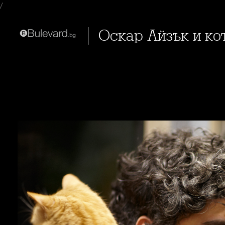
/
Оскар Айзък и к