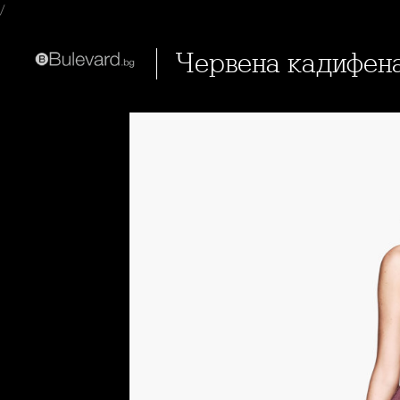
/
Червена кадифен