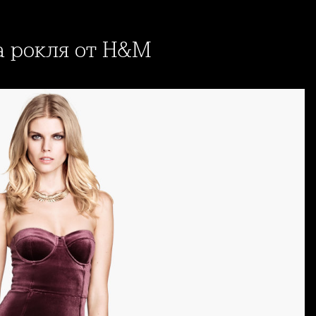
а рокля от H&M