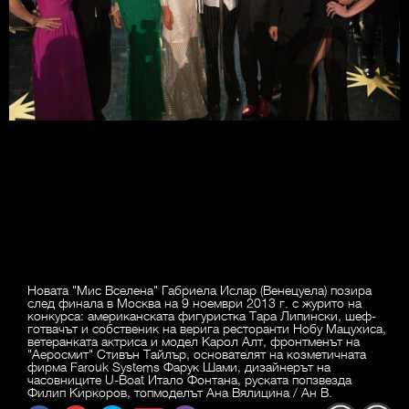
Новата "Мис Вселена" Габриела Ислар (Венецуела) позира
след финала в Москва на 9 ноември 2013 г. с журито на
конкурса: американската фигуристка Тара Липински, шеф-
готвачът и собственик на верига ресторанти Нобу Мацухиса,
ветеранката актриса и модел Карол Алт, фронтменът на
"Аеросмит" Стивън Тайлър, основателят на козметичната
фирма Farouk Systems Фарук Шами, дизайнерът на
часовниците U-Boat Итало Фонтана, руската попзвезда
Филип Киркоров, топмоделът Ана Вялицина / Ан В.