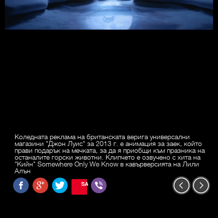
Коледната реклама на британската верига универсални
магазини "Джон Луис" за 2013 г. е анимация за заек, който
прави подарък на мечката, за да я приобщи към празника на
останалите горски животни. Клипчето е озвучено с хита на
"Кийн" Somewhere Only We Know в кавърверсията на Лили
Алън
SAVE