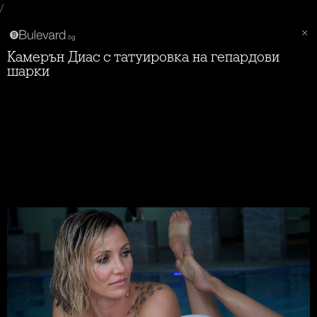
/
Камерън Диас с татуировка на гепардови
шарки