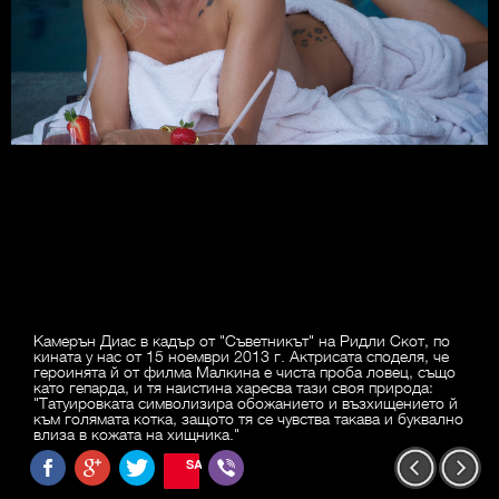
Камерън Диас в кадър от "Съветникът" на Ридли Скот, по
кината у нас от 15 ноември 2013 г. Актрисата споделя, че
героинята й от филма Малкина е чиста проба ловец, също
като гепарда, и тя наистина харесва тази своя природа:
"Татуировката символизира обожанието и възхищението й
към голямата котка, защото тя се чувства такава и буквално
влиза в кожата на хищника."
SAVE