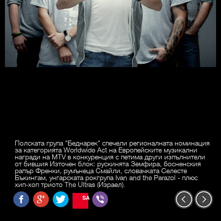
Полската група "Беднарек" спечели регионалната номинация
за категорията Worldwide Act на Европейските музикални
награди на MTV в конкуренция с петима други изпълнители
от бившия Източен блок: рускинята Земфира, босненския
рапър Френки, румънеца Смайли, словачката Селесте
Бъкингам, унгарската рокгрупа Ivan and the Parazol - плюс
хип-хоп триото The Ultras (Израел).
SAVE