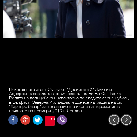
Някогашната агент Скъли от "Досиетата Х" Джилиън
Андерсън е звездата в новия сериал на Би Би Си The Fall.
Ролята на полицейска инспекторка по следите сериен убиец
в Белфаст, Северна Ирландия, й донесе наградата на сп.
"Харпърс базар" за телевизионна икона на церемония в
началото на ноември 2013 в Лондон.
SAVE